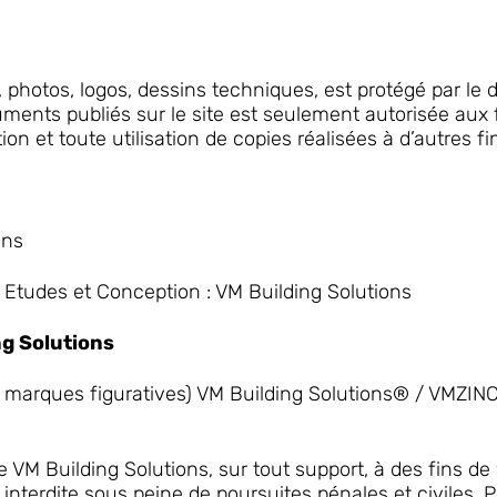
photos, logos, dessins techniques, est protégé par le dro
uments publiés sur le site est seulement autorisée aux 
on et toute utilisation de copies réalisées à d’autres f
ons
e Etudes et Conception : VM Building Solutions
ng Solutions
s, marques figuratives) VM Building Solutions® / VMZI
de VM Building Solutions, sur tout support, à des fins de
terdite sous peine de poursuites pénales et civiles. Po