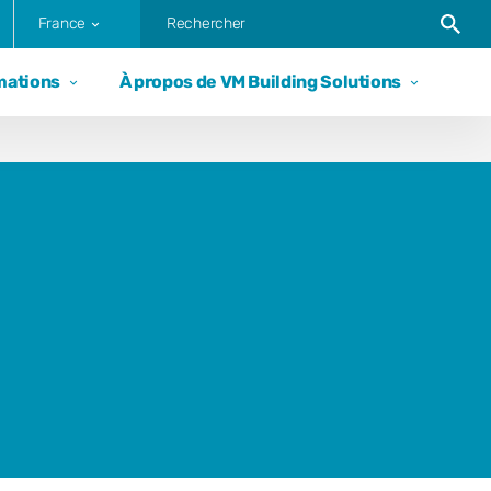
Trigger
France
mations
À propos de VM Building Solutions